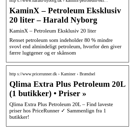
http s://www.harald-nyborg.dk › kaminx-petroleum-eks…
KaminX – Petroleum Eksklusiv
20 liter – Harald Nyborg
KaminX – Petroleum Eksklusiv 20 liter
Renset petroleum som indeholder 80 % mindre
svovl end almindeligt petroleum, hvorfor den giver
færre lugtgener og er skånsom
http s://www.pricerunner.dk › Kaminer › Brændsel
Qlima Extra Plus Petroleum 20L
(1 butikker) • Priser »
Qlima Extra Plus Petroleum 20L – Find laveste
priser hos PriceRunner ✓ Sammenlign fra 1
butikker!