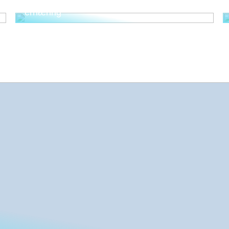
dig selv som ældre – med fokus på kost og
ernæring