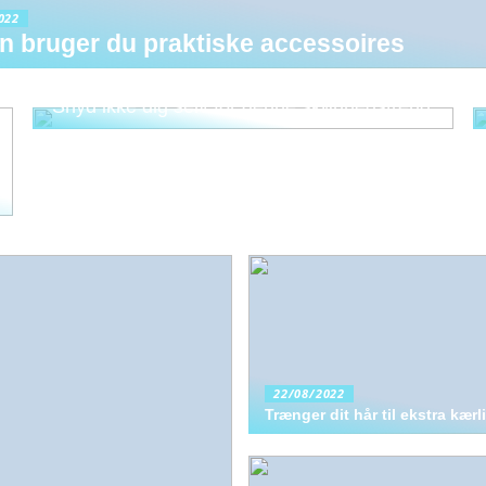
022
n bruger du praktiske accessoires
Snyd ikke dig selv for denne skønhedstrend
22/08/2022
Trænger dit hår til ekstra kær