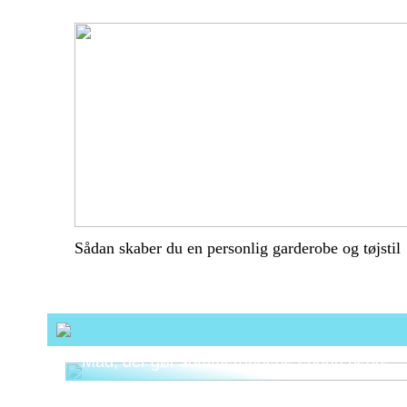
Sådan skaber du en personlig garderobe og tøjstil
Mad, der gør sommerdagene endnu bedre