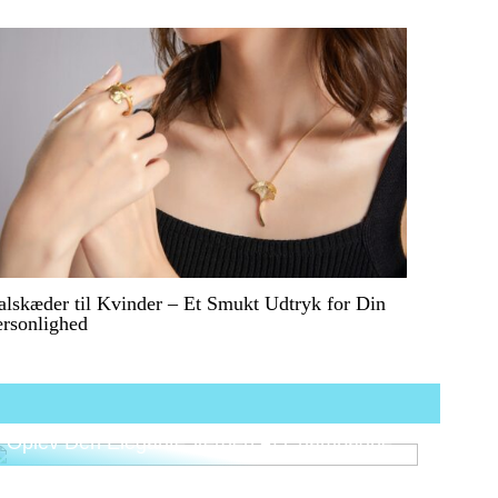
lskæder til Kvinder – Et Smukt Udtryk for Din
ersonlighed
Oplev Den Elegante Verden Af Champagne