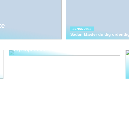
te
20/08/2022
Sådan klæder du dig ordentli
Godt at vide, hvis du ønsker en
brystoperation