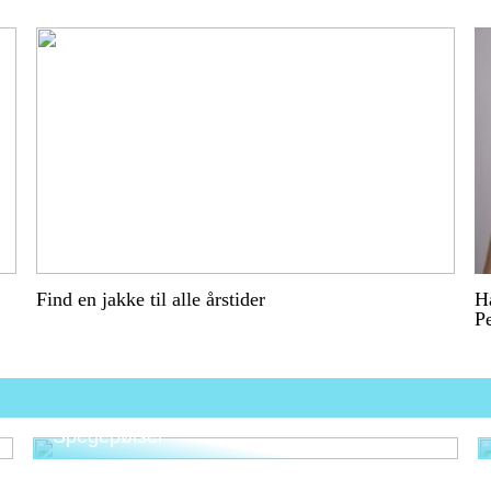
Find en jakke til alle årstider
Ha
P
Opdag Smagen af Slagterlampes
Spegepølser