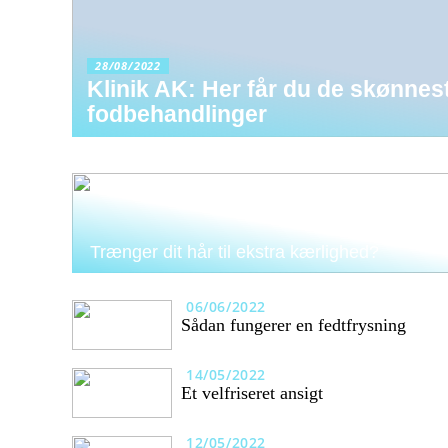
28/08/2022
Klinik AK: Her får du de skønnes
fodbehandlinger
Trænger dit hår til ekstra kærlighed?
06/06/2022
Sådan fungerer en fedtfrysning
14/05/2022
Et velfriseret ansigt
12/05/2022