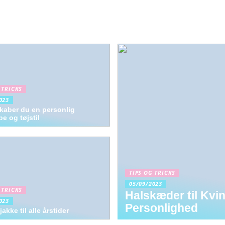
 TRICKS
023
kaber du en personlig
e og tøjstil
TIPS OG TRICKS
05/09/2023
 TRICKS
Halskæder til Kvi
023
Personlighed
jakke til alle årstider
Sådan skaber du de bedste betingelser for