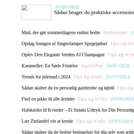
02/03/2022
Sådan bruger du praktiske accessoir
Restaurant
2
Mad, der gør sommerdagene endnu bedre
Tips og tri
Opdag Smagen af Slagterlampes Spegepølser
Tips og tric
Oplev Den Elegante Verden Af Champagne
Opskrifter
30/01/2025
Karameller: En Søde Fristelse
Tips og tricks
21/11/2024
Trends for julemad i 2024
Tips og
Sådan skaber du en personlig garderobe og tøjstil
Tips og tricks
29/09/202
Find en jakke til alle årstider
Halskæder til Kvinder – Et Smukt Udtryk for Din Personli
Tips og tricks
25/07/2023
Lær Zinfandel vin at kende
Sådan skaber du de bedste betingelser for dig selv som æld