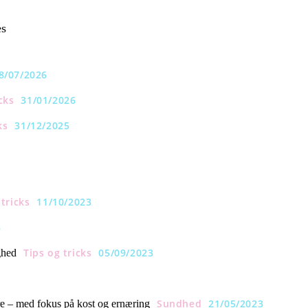
es
8/07/2026
cks
31/01/2026
ks
31/12/2025
 tricks
11/10/2023
3
Tips og tricks
05/09/2023
ghed
Sundhed
21/05/2023
re – med fokus på kost og ernæring