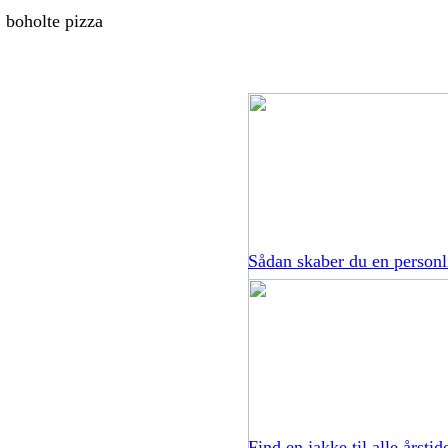
, boholte pizza
Sådan skaber du en personli
Find en jakke til alle årstid