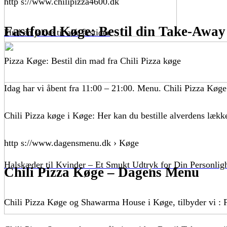
http s://www.chilipizza4600.dk
Fastfood Køge: Bestil din Take-Away 
Find en jakke til alle årstider
Pizza Køge: Bestil din mad fra Chili Pizza køge
Idag har vi åbent fra 11:00 – 21:00. Menu. Chili Pizza K
Chili Pizza køge i Køge: Her kan du bestille alverdens lækkert 
http s://www.dagensmenu.dk › Køge
Halskæder til Kvinder – Et Smukt Udtryk for Din Personlig
Chili Pizza Køge – Dagens Menu
Chili Pizza Køge og Shawarma House i Køge, tilbyder vi : 