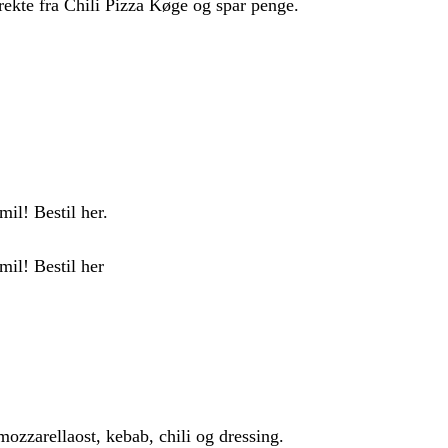
rekte fra Chili Pizza Køge og spar penge.
il! Bestil her.
mil! Bestil her
zzarellaost, kebab, chili og dressing.