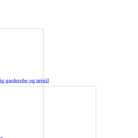
g garderobe og tøjstil
er