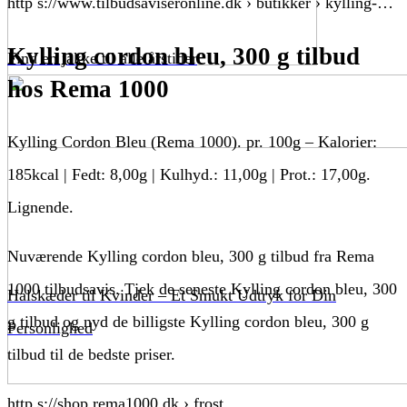
http s://www.tilbudsaviseronline.dk › butikker › kylling-…
Kylling cordon bleu, 300 g tilbud
Find en jakke til alle årstider
hos Rema 1000
Kylling Cordon Bleu (Rema 1000). pr. 100g – Kalorier:
185kcal | Fedt: 8,00g | Kulhyd.: 11,00g | Prot.: 17,00g.
Lignende.
Nuværende Kylling cordon bleu, 300 g tilbud fra Rema
1000 tilbudsavis. Tjek de seneste Kylling cordon bleu, 300
Halskæder til Kvinder – Et Smukt Udtryk for Din
g tilbud og nyd de billigste Kylling cordon bleu, 300 g
Personlighed
tilbud til de bedste priser.
http s://shop.rema1000.dk › frost