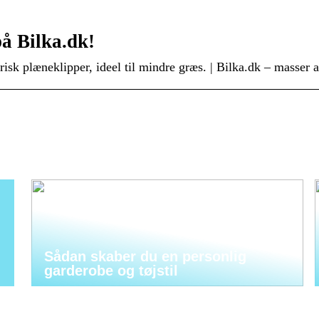
å Bilka.dk!
k plæneklipper, ideel til mindre græs. | Bilka.dk – masser a
Sådan skaber du en personlig
garderobe og tøjstil