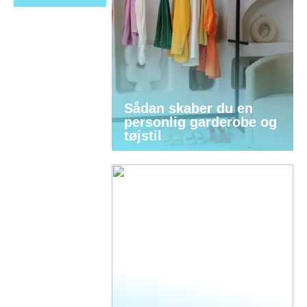
Sådan skaber du en
personlig garderobe og
tøjstil