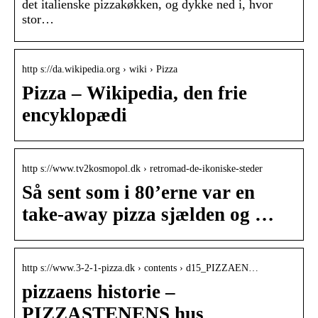
det italienske pizzakøkken, og dykke ned i, hvor
stor…
http s://da.wikipedia.org › wiki › Pizza
Pizza – Wikipedia, den frie
encyklopædi
http s://www.tv2kosmopol.dk › retromad-de-ikoniske-steder
Så sent som i 80’erne var en
take-away pizza sjælden og …
http s://www.3-2-1-pizza.dk › contents › d15_PIZZAEN…
pizzaens historie –
PIZZASTENENS hus