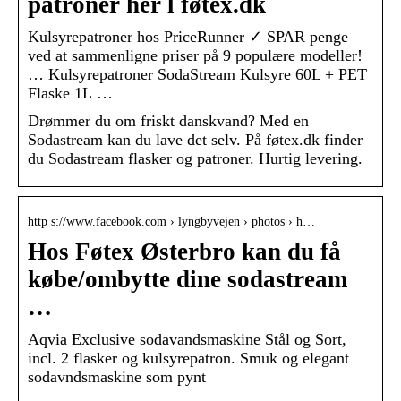
patroner her l føtex.dk
Kulsyrepatroner hos PriceRunner ✓ SPAR penge
ved at sammenligne priser på 9 populære modeller!
… Kulsyrepatroner SodaStream Kulsyre 60L + PET
Flaske 1L …
Drømmer du om friskt danskvand? Med en
Sodastream kan du lave det selv. På føtex.dk finder
du Sodastream flasker og patroner. Hurtig levering.
http s://www.facebook.com › lyngbyvejen › photos › h…
Hos Føtex Østerbro kan du få
købe/ombytte dine sodastream
…
Aqvia Exclusive sodavandsmaskine Stål og Sort,
incl. 2 flasker og kulsyrepatron. Smuk og elegant
sodavndsmaskine som pynt