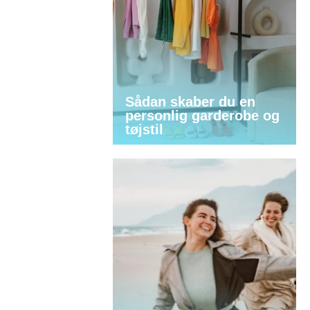
Sådan skaber du en
personlig garderobe og
tøjstil