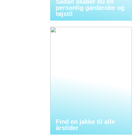
Sådan skaber du en
personlig garderobe og
tøjstil
Find en jakke til alle
årstider