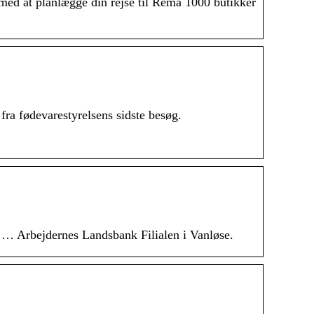
med at planlægge din rejse til Rema 1000 butikker
a fødevarestyrelsens sidste besøg.
. … Arbejdernes Landsbank Filialen i Vanløse.