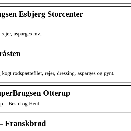
gsen Esbjerg Storcenter
 rejer, asparges mv..
råsten
kogt rødspættefilet, rejer, dressing, asparges og pynt.
SuperBrugsen Otterup
p – Bestil og Hent
 – Franskbrød