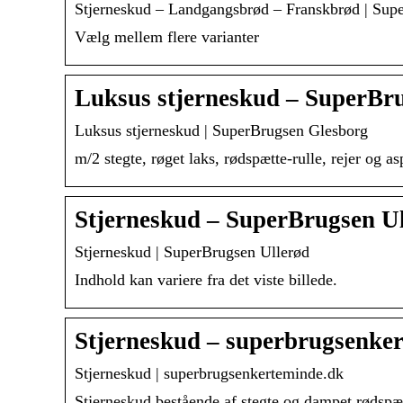
Stjerneskud – Landgangsbrød – Franskbrød | Su
Vælg mellem flere varianter
Luksus stjerneskud – SuperBr
Luksus stjerneskud | SuperBrugsen Glesborg
m/2 stegte, røget laks, rødspætte-rulle, rejer og a
Stjerneskud – SuperBrugsen U
Stjerneskud | SuperBrugsen Ullerød
Indhold kan variere fra det viste billede.
Stjerneskud – superbrugsenke
Stjerneskud | superbrugsenkerteminde.dk
Stjerneskud bestående af stegte og dampet rødspæt