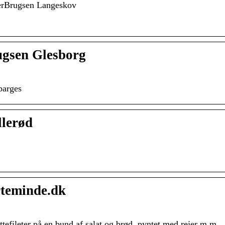
perBrugsen Langeskov
ugsen Glesborg
sparges
llerød
rteminde.dk
tefileter på en bund af salat og brød, pyntet med rejer m.m.