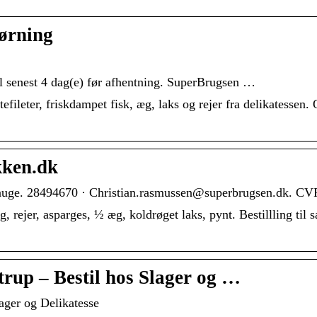
ørning
l senest 4 dag(e) før afhentning. SuperBrugsen …
fileter, friskdampet fisk, æg, laks og rejer fra delikatessen. O
kken.dk
auge. 28494670 · Christian.rasmussen@superbrugsen.dk. CV
ng, rejer, asparges, ½ æg, koldrøget laks, pynt. Bestillling ti
rup – Bestil hos Slager og …
ager og Delikatesse