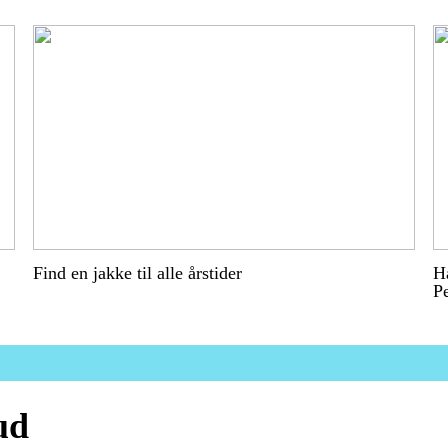
Find en jakke til alle årstider
Ha
P
ud