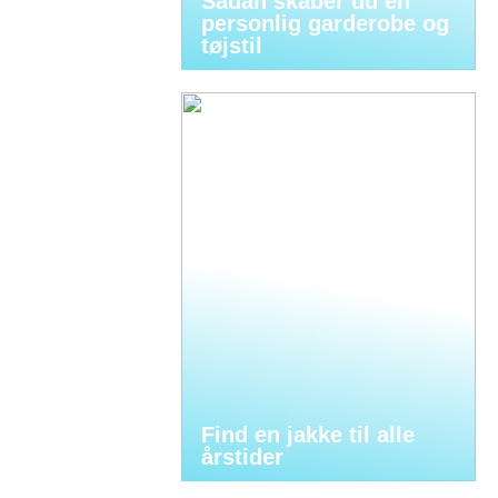
Sådan skaber du en
personlig garderobe og
tøjstil
Find en jakke til alle
årstider